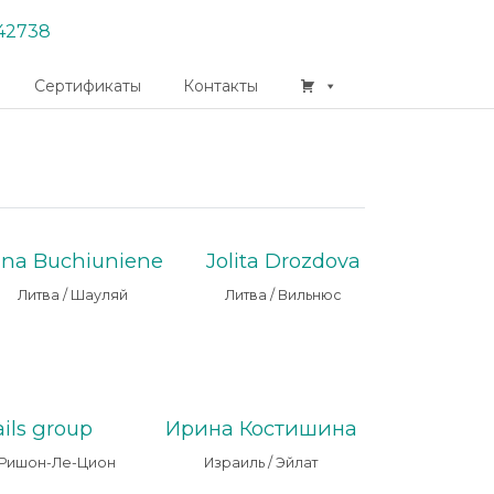
42738
Сертификаты
Контакты
rina Buchiuniene
Jolita Drozdova
Литва / Шауляй
Литва / Вильнюс
ails group
Ирина Костишина
/ Ришон-Ле-Цион
Израиль / Эйлат