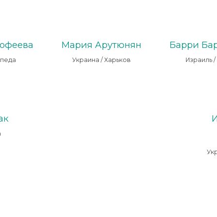
мофеева
Мария Арутюнян
Барри Ба
йпеда
Украина / Харьков
Израиль 
ак
И
а
Ук