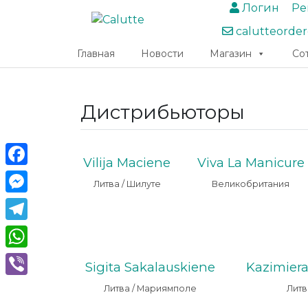
Логин
Ре
calutteorde
Главная
Новости
Магазин
Со
Дистрибьюторы
Vilija Maciene
Viva La Manicure
Facebook
Литва / Шилуте
Великобритания
Messenger
Telegram
WhatsApp
Sigita Sakalauskiene
Kazimier
Viber
Литва / Мариямполе
Литв