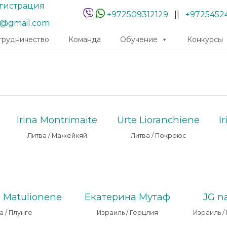
гистрация
+972509312129
||
+9725452
r@gmail.com
трудничество
Команда
Обучение
Конкурсы
Irina Montrimaite
Urte Lioranchiene
I
Литва / Мажейкяй
Литва / Покроюс
a Matulionene
Екатерина Мутаф
JG n
а / Плунге
Израиль / Герцлия
Израиль 