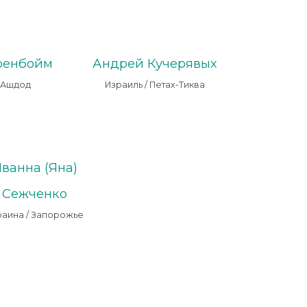
ренбойм
Андрей Кучерявых
/ Ашдод
Израиль / Петах-Тиква
ванна (Яна)
Сежченко
раина / Запорожье