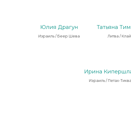
Юлия Драгун
Татьяна Ти
Израиль / Беер Шева
Литва / Кла
Ирина Кипершл
Израиль / Петах-Тикв