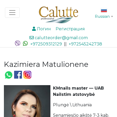
Russian
▼
Логин
Регистрация
calutteorder@gmail.com
+972509312129
||
+972545242738
Kazimiera Matulionene
KMnails master — UAB
Nailstim atstovybė
Plungė \ Lithuania
Senamiesčio aikštė 7-3 kab.