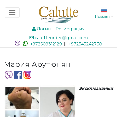
Russian
▼
Логин
Регистрация
calutteorder@gmail.com
+972509312129
||
+972545242738
Мария Арутюнян
Эксклюзивный