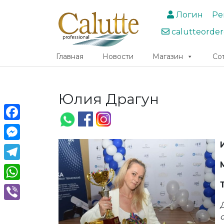
Логин
Ре
calutteorde
Главная
Новости
Магазин
Со
Юлия Драгун
Facebook
Messenger
Telegram
WhatsApp
Viber