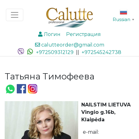
Russian
▼
Логин
Регистрация
calutteorder@gmail.com
+972509312129
||
+972545242738
Татьяна Тимофеева
NAILSTIM LIETUVA
Vingio g.16b,
Klaipėda
e-mail: