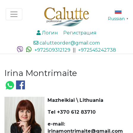
Russian
▼
Логин
Регистрация
calutteorder@gmail.com
+972509312129
||
+972545242738
Irina Montrimaite
Mazheikiai \ Lithuania
Tel +370 612 83710
e-mail:
irinamontrimaite@gmail.com