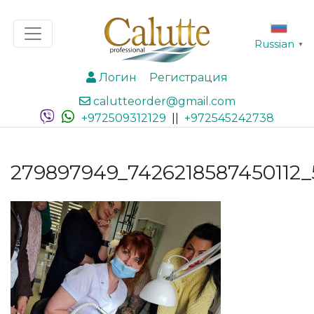
Russian
▼
Логин
Регистрация
calutteorder@gmail.com
+972509312129
||
+972545242738
279897949_7426218587450112