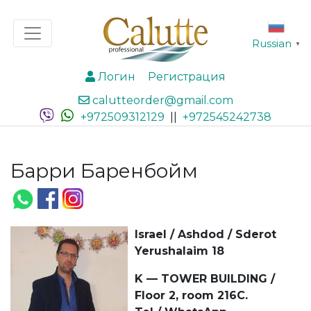
Russian
▼
Логин
Регистрация
calutteorder@gmail.com
+972509312129
||
+972545242738
Барри Баренбойм
Israel / Ashdod / Sderot
Yerushalaim 18
K — TOWER BUILDING /
Floor 2, room 216C.