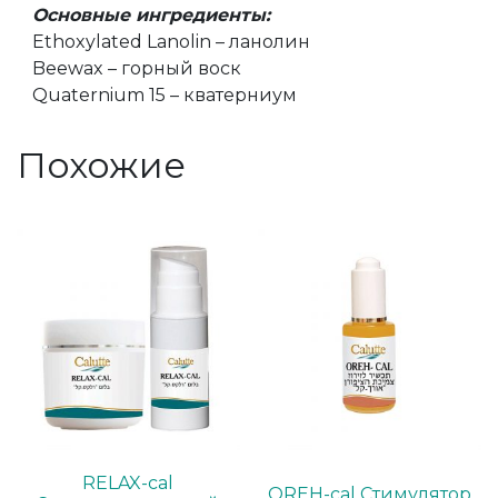
Основные ингредиенты:
Ethoxylated Lanolin – ланолин
Beewax – горный воск
Quaternium 15 – кватерниум
Похожие
RELAX-cal
OREH-cal Стимулятор