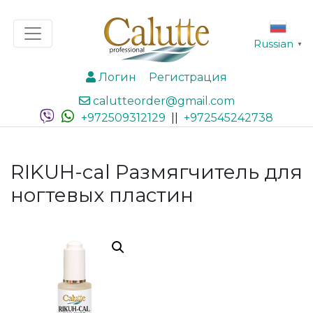
Russian
▼
Логин
Регистрация
calutteorder@gmail.com
+972509312129
||
+972545242738
RIKUH-cal Размягчитель для
ногтевых пластин