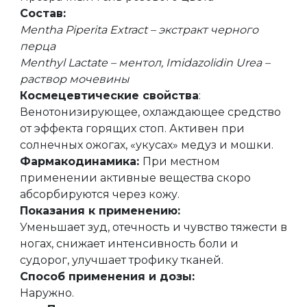
Состав:
Mentha Piperita Extract – экстракт черного
перца
Menthyl Lactate – ментол, Imidazolidin Urea –
раствор мочевины
Космецевтические свойства
:
Венотонизирующее, охлаждающее средство
от эффекта горящих стоп. Активен при
солнечных ожогах, «укусах» медуз и мошки.
Фармакодинамика:
При местном
применении активные вещества скоро
абсорбируются через кожу.
Показания к применению:
Уменьшает зуд, отечность и чувство тяжести в
ногах, снижает интенсивность боли и
судорог, улучшает трофику тканей.
Способ применения и дозы:
Наружно.