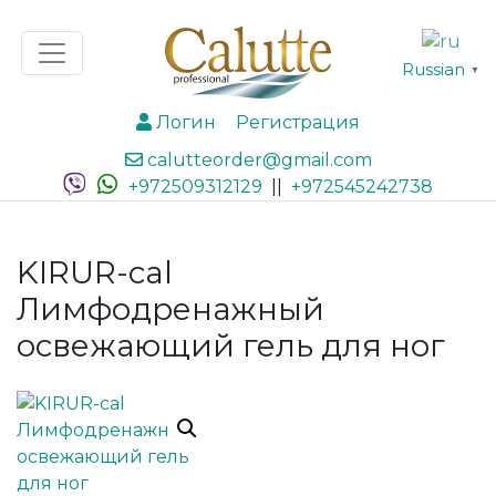
Russian
▼
Логин
Регистрация
calutteorder@gmail.com
+972509312129
||
+972545242738
KIRUR-cal
Лимфодренажный
освежающий гель для ног