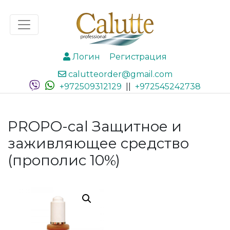
Логин
Регистрация
calutteorder@gmail.com
+972509312129
||
+972545242738
PROPO-cal Защитное и
заживляющее средство
(прополис 10%)