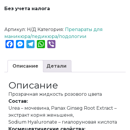
Без учета налога
Артикул:
Н/Д
Категория:
Препараты для
маникюра/педикюра/подологии
Facebook
Messenger
Telegram
WhatsApp
Viber
Описание
Детали
Описание
Прозрачная жидкость розового цвета
Состав:
Urea – мочевина, Panax Ginseg Root Extract –
экстракт корня женьшеня,
Sodium Hyaluronate – гиалоруновая кислота
Космецевтические свойства: