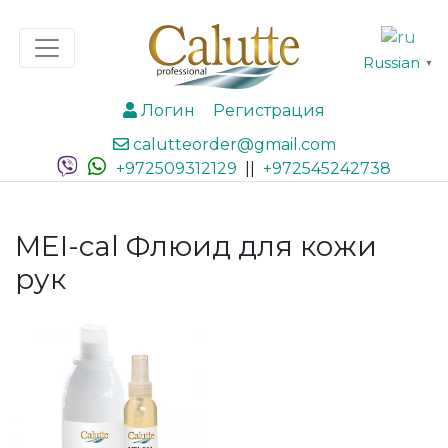
Russian
▼
Логин
Регистрация
calutteorder@gmail.com
+972509312129
||
+972545242738
MEI-cal Флюид для кожи
рук