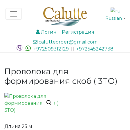
Russian
▼
Логин
Регистрация
calutteorder@gmail.com
+972509312129
||
+972545242738
Проволока для
формирования скоб ( 3ТО)
Длина 25 м