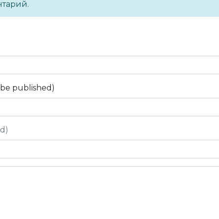
нтарий.
t be published)
ed)