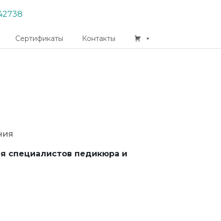
42738
Сертификаты
Контакты
ния
ля специалистов педикюра и
App
er