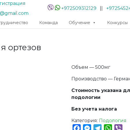
гистрация
+972509312129
||
+9725452
r@gmail.com
трудничество
Команда
Обучение
Конкурсы
я ортезов
Объем — 500мг
Производство — Герма
Стоимость указана д
подологии
Без учета налога
Категория:
Подология
Facebook
Messenger
Telegram
Whats
Vib