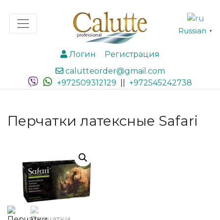
Russian
▼
Логин
Регистрация
calutteorder@gmail.com
+972509312129
||
+972545242738
Перчатки латексные Safari