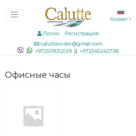
Russian
▼
Логин
Регистрация
calutteorder@gmail.com
+972509312129
||
+972545242738
Офисные часы