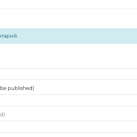
нтарий.
t be published)
ed)