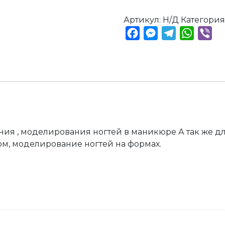
Артикул:
Н/Д
Категория
Facebook
Messenger
Telegram
Whats
Vib
ния , моделирования ногтей в маникюре А так же дл
м, моделирование ногтей на формах.