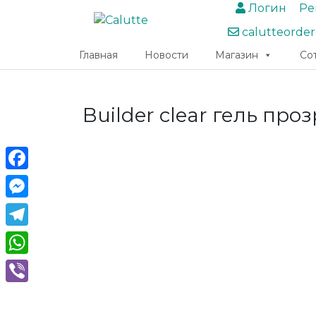
Логин
Ре
calutteorde
Главная
Новости
Магазин
Со
Builder clear гель пр
Facebook
Messenger
Telegram
WhatsApp
Viber