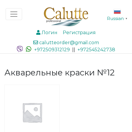
Russian
▼
Логин
Регистрация
calutteorder@gmail.com
+972509312129
||
+972545242738
Акварельные краски №12