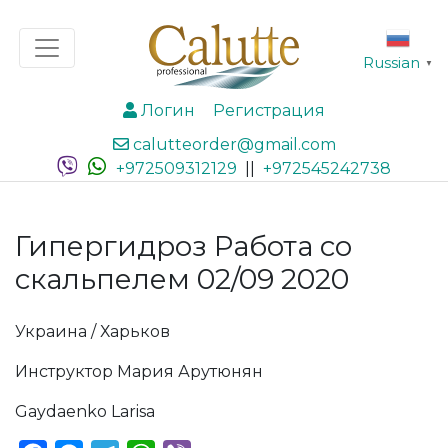
Russian
▼
Логин
Регистрация
calutteorder@gmail.com
+972509312129
||
+972545242738
Гипергидроз Работа со
скальпелем 02/09 2020
Украина / Харьков
Инструктор Мария Арутюнян
Gaydaenko Larisa