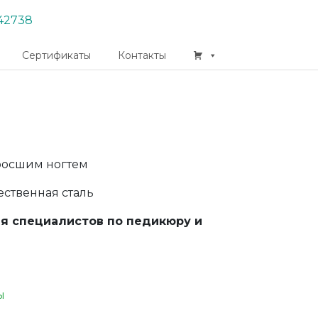
42738
Сертификаты
Контакты
росшим ногтем
ственная сталь
ля специалистов по педикюру и
ы
App
er