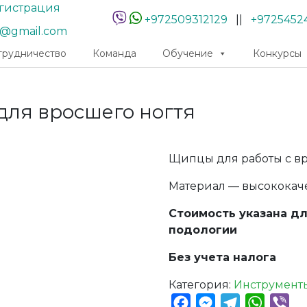
гистрация
+972509312129
||
+9725452
r@gmail.com
трудничество
Команда
Обучение
Конкурсы
для вросшего ногтя
Щипцы для работы с в
Материал — высококаче
Стоимость указана д
подологии
Без учета налога
Категория:
Инструмент
Facebook
Messenger
Telegram
Whats
Vib