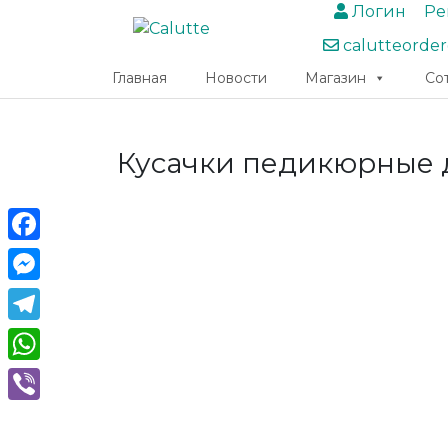
Логин
Ре
calutteorde
Главная
Новости
Магазин
Со
Кусачки педикюрные 
Facebook
Messenger
Telegram
WhatsApp
Viber