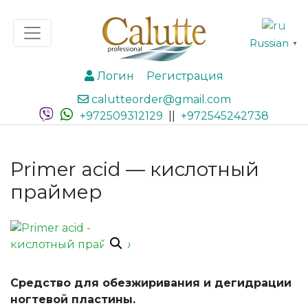
Russian
▼
Логин
Регистрация
calutteorder@gmail.com
+972509312129
||
+972545242738
Primer acid — кислотный
праймер
Средство для обезжиривания и дегидрации
ногтевой пластины.