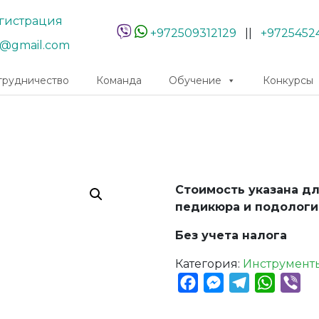
гистрация
+972509312129
||
+9725452
r@gmail.com
трудничество
Команда
Обучение
Конкурсы
Стоимость указана д
педикюра и подологи
Без учета налога
Категория:
Инструмент
Facebook
Messenger
Telegram
Whats
Vib