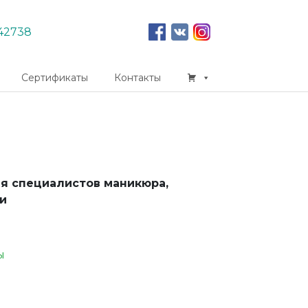
42738
Сертификаты
Контакты
ля специалистов маникюра,
и
ы
App
er