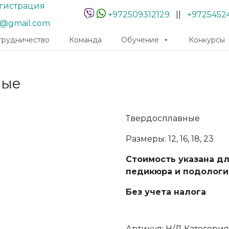
гистрация
+972509312129
||
+9725452
r@gmail.com
трудничество
Команда
Обучение
Конкурсы
ные
Твердосплавные
Размеры: 12, 16, 18, 23
Стоимость указана д
педикюра и подологи
Без учета налога
Артикул:
Н/Д
Категория