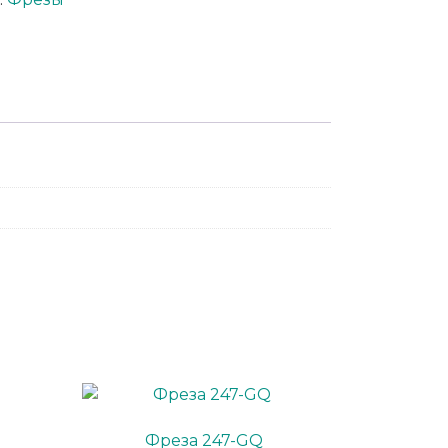
App
er
Фреза 247-GQ