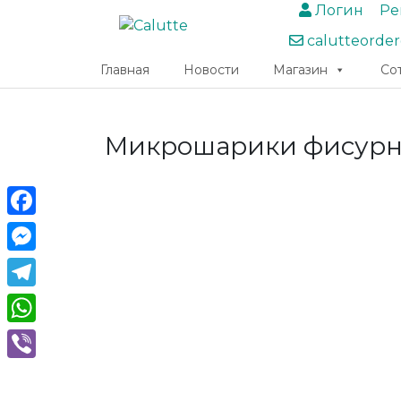
Логин
Ре
calutteorde
Главная
Новости
Магазин
Со
Микрошарики фисур
Facebook
Messenger
Telegram
WhatsApp
Viber