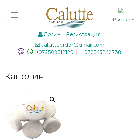
Russian
▼
Логин
Регистрация
calutteorder@gmail.com
+972509312129
||
+972545242738
Каполин