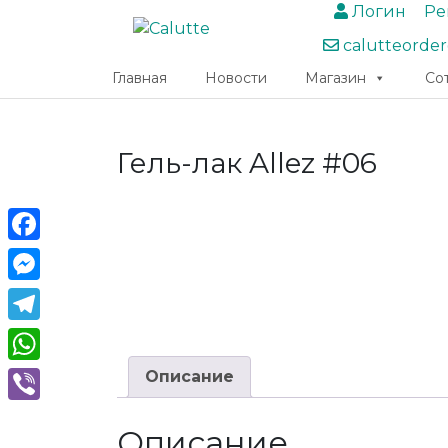
Логин
Ре
calutteorde
Главная
Новости
Магазин
Со
Гель-лак Allez #06
Facebook
Messenger
Telegram
WhatsApp
Описание
Viber
Описание