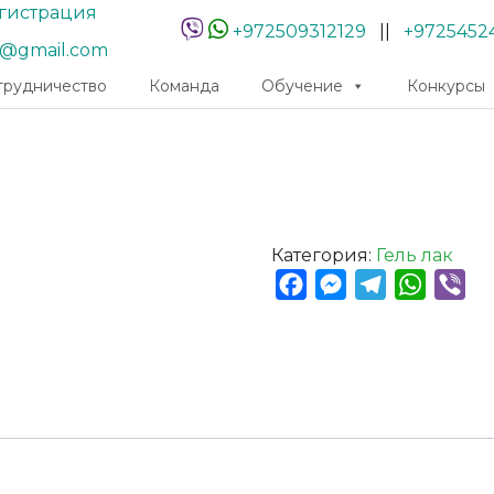
гистрация
+972509312129
||
+9725452
r@gmail.com
трудничество
Команда
Обучение
Конкурсы
Категория:
Гель лак
Facebook
Messenger
Telegram
Whats
Vib