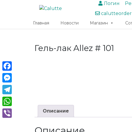
Логин
Ре
calutteorde
Главная
Новости
Магазин
Со
Гель-лак Allez # 101
Facebook
Messenger
Telegram
WhatsApp
Описание
Viber
Описание