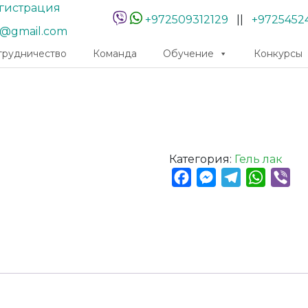
гистрация
+972509312129
||
+9725452
r@gmail.com
трудничество
Команда
Обучение
Конкурсы
Категория:
Гель лак
Facebook
Messenger
Telegram
Whats
Vib