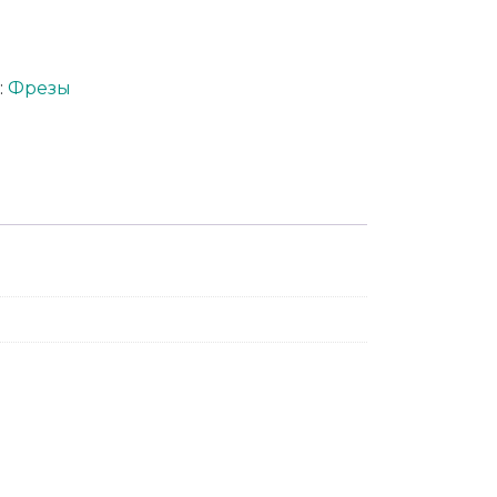
:
Фрезы
App
er