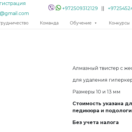
гистрация
+972509312129
||
+9725452
r@gmail.com
трудничество
Команда
Обучение
Конкурсы
Алмазный твистер с же
для удаления гиперкер
Размеры 10 и 13 мм
Стоимость указана д
педикюра и подологи
Без учета налога