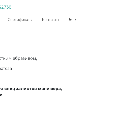
42738
Сертификаты
Контакты
стким абразивом,
атоза
ля специалистов маникюра,
и