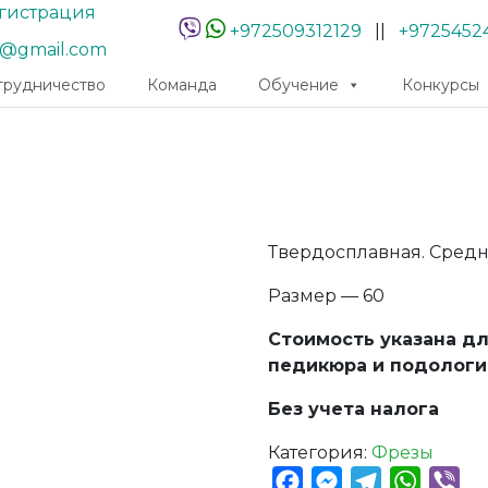
гистрация
+972509312129
||
+9725452
r@gmail.com
трудничество
Команда
Обучение
Конкурсы
Твердосплавная. Сред
Размер — 60
Стоимость указана д
педикюра и подологи
Без учета налога
Категория:
Фрезы
Facebook
Messenger
Telegram
Whats
Vib