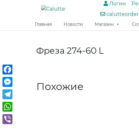
Логин
Ре
calutteorde
Главная
Новости
Магазин
Со
Фреза 274-60 L
Facebook
Похожие
Messenger
Telegram
WhatsApp
Viber