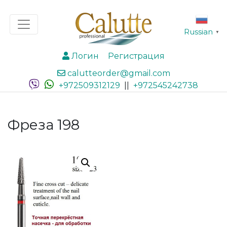
Russian
▼
Логин
Регистрация
calutteorder@gmail.com
+972509312129
||
+972545242738
Фреза 198