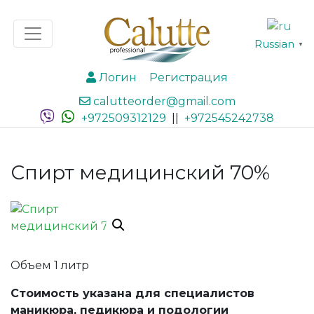
Russian
▼
Логин
Регистрация
calutteorder@gmail.com
+972509312129
||
+972545242738
Спирт медицинский 70%
Объем 1 литр
Стоимость указана для специалистов
маникюра, педикюра и подологии