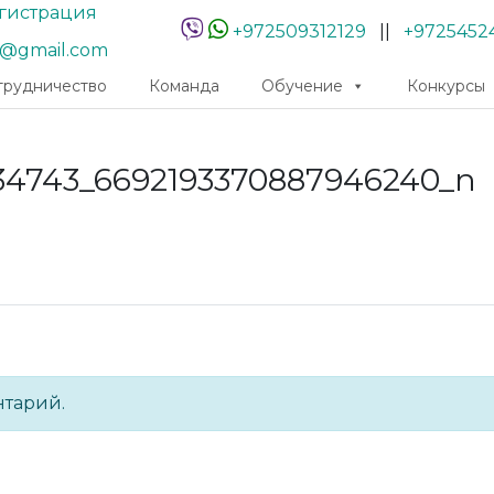
гистрация
+972509312129
||
+9725452
r@gmail.com
трудничество
Команда
Обучение
Конкурсы
34743_6692193370887946240_n
нтарий.