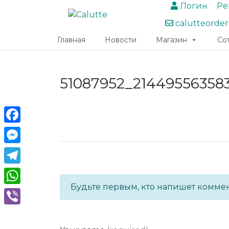
Логин
Ре
calutteorde
Главная
Новости
Магазин
Со
51087952_21449556358
Facebook
Messenger
Telegram
Будьте первым, кто напишет комме
WhatsApp
Viber