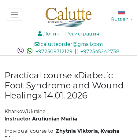
Russian
▼
Логин
Регистрация
calutteorder@gmail.com
+972509312129
||
+972545242738
Practical course «Diabetic
Foot Syndrome and Wound
Healing» 14.01. 2026
Kharkov/Ukraine
Instructor Arutiunian Mariia
Individual course to
Zhytnia Viktoria
,
Kvasha