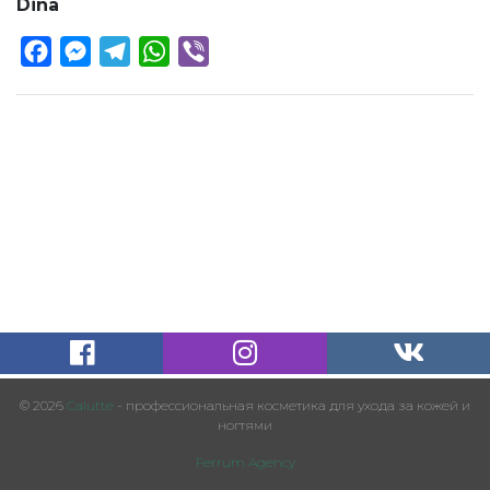
Dina
Facebook
Messenger
Telegram
WhatsApp
Viber
© 2026
Calutte
- профессиональная косметика для ухода за кожей и
ногтями
Ferrum Agency