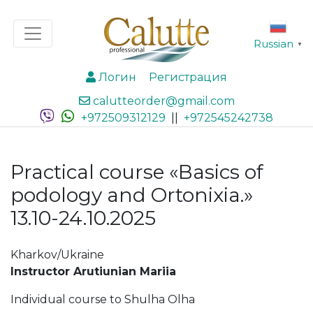
Russian
▼
Логин
Регистрация
calutteorder@gmail.com
+972509312129
||
+972545242738
Practical course «Basics of
podology and Ortonixia.»
13.10-24.10.2025
Kharkov/Ukraine
Instructor Arutiunian Mariia
Individual course to Shulha Olha