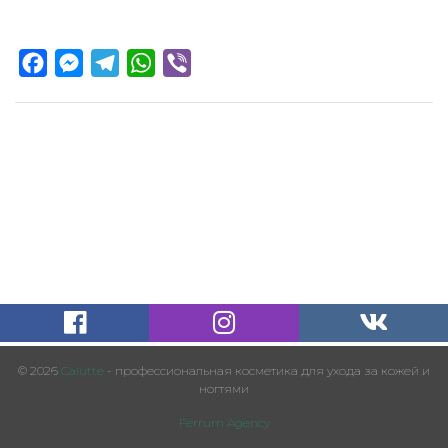
Facebook
Messenger
Telegram
WhatsApp
Viber
© 2026
Calutte
- профессиональная косметика для ухода за кожей и
ногтями
Ferrum Agency