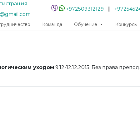
гистрация
+972509312129
||
+9725452
r@gmail.com
трудничество
Команда
Обучение
Конкурсы
логическим уходом
9.12-12.12.2015. Без права препо