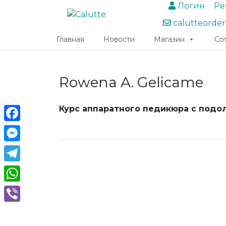
Логин
Ре
calutteorde
Главная
Новости
Магазин
Со
Rowena A. Gelicame
Курс аппаратного педикюра с подо
Facebook
Messenger
Telegram
WhatsApp
Viber