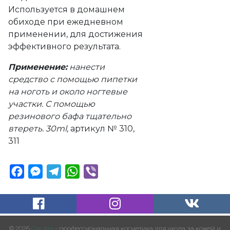
Используется в домашнем
обиходе при ежедневном
применении, для достижения
эффективного результата.
Применение:
нанести
средство с помощью пипетки
на ноготь и около ногтевые
участки. С помощью
резинового бафа тщательно
втереть. 30ml,
артикул № 310,
311
Facebook
Messenger
Telegram
WhatsApp
Viber
© 2026
Calutte
- профессиональная косметика для ухода за кожей и