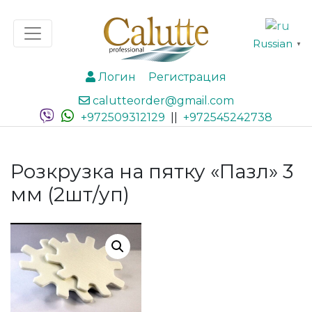
Russian
▼
Логин
Регистрация
calutteorder@gmail.com
+972509312129
||
+972545242738
Розкрузка на пятку «Пазл» 3
мм (2шт/уп)