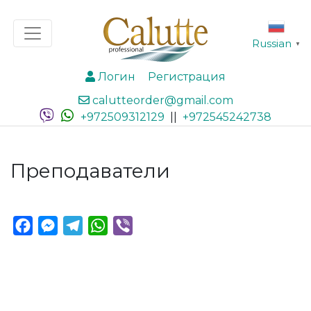
Russian
▼
Логин
Регистрация
calutteorder@gmail.com
+972509312129
||
+972545242738
Преподаватели
Facebook
Messenger
Telegram
WhatsApp
Viber