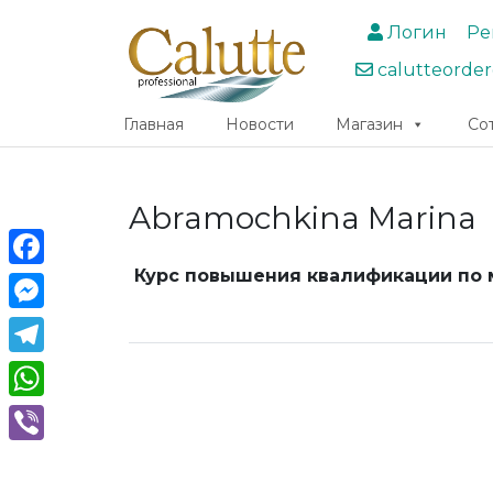
Логин
Ре
calutteorde
Главная
Новости
Магазин
Со
Abramochkina Marina
Курс повышения квалификации по м
Facebook
Messenger
Telegram
WhatsApp
Viber