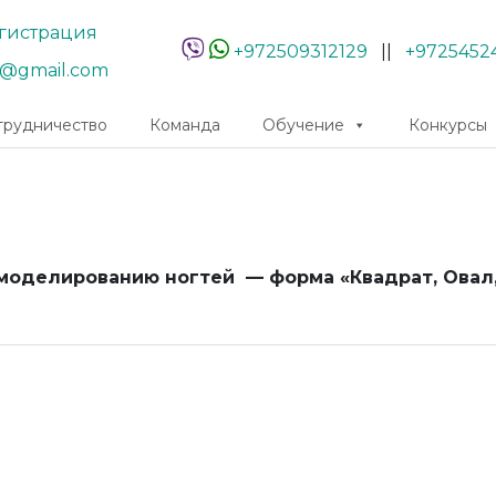
гистрация
+972509312129
||
+9725452
r@gmail.com
трудничество
Команда
Обучение
Конкурсы
оделированию ногтей — форма «Квадрат, Овал,