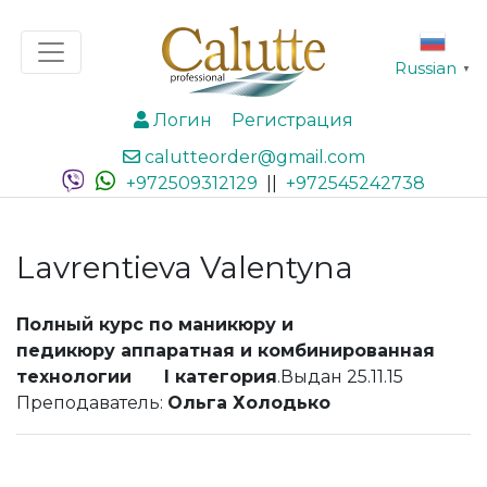
Russian
▼
Логин
Регистрация
calutteorder@gmail.com
+972509312129
||
+972545242738
Lavrentieva Valentyna
Полный курс по маникюру и
педикюру аппаратная и комбинированная
технологии I категория
.Выдан 25.11.15
Преподаватель:
Ольга Холодько