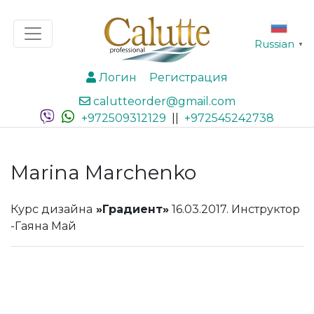
Russian
▼
Логин
Регистрация
calutteorder@gmail.com
+972509312129
||
+972545242738
Marina Marchenko
Курс дизайна
»Градиент»
16.03.2017. Инструктор
-Гаяна Май