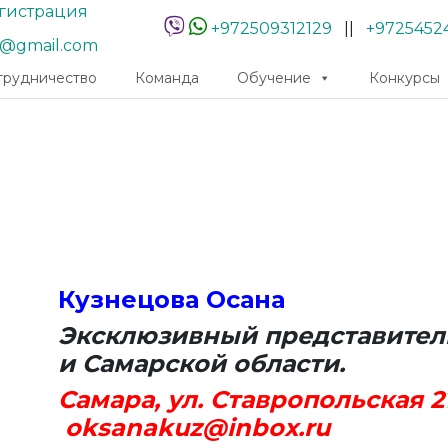
гистрация
+972509312129
||
+9725452
r@gmail.com
трудничество
Команда
Обучение
Конкурсы
Кузнецова Осана
Эксклюзивный представитель 
и Самарской области.
Самара, ул. Ставропольская 21
oksanakuz@in