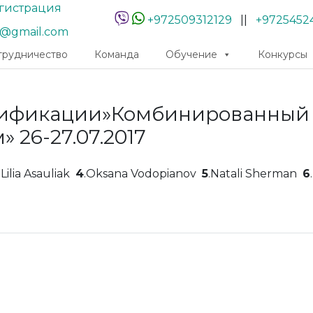
гистрация
+972509312129
||
+9725452
r@gmail.com
трудничество
Команда
Обучение
Конкурсы
лификации»Комбинированный
 26-27.07.2017
.Lilia Asauliak
4
.Oksana Vodopianov
5
.Natali Sherman
6