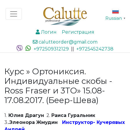
Russian
▼
Логин
Регистрация
calutteorder@gmail.com
+972509312129
||
+972545242738
Курс » Ортониксия.
Индивидуальные скобы -
Ross Fraser и 3TO» 15.08-
17.08.2017. (Беер-Шева)
1.
Юлия Драгун
2.
Раиса Гуральник
3.
.Элеонора Жмудин
Инструктор- Кучерявых
Андрей