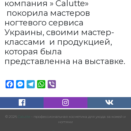
компания » Calutte»
покорила мастеров
ногтевого сервиса
Украины, своими мастер-
классами и продукцией,
которая была
представленна на выставке.
Facebook
Messenger
Telegram
WhatsApp
Viber
© 2026
Calutte
- профессиональная косметика для ухода за кожей и
ногтями