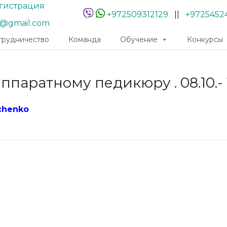
гистрация
+972509312129
||
+9725452
r@gmail.com
трудничество
Команда
Обучение
Конкурсы
паратному педикюру . 08.10.- 1
chenko