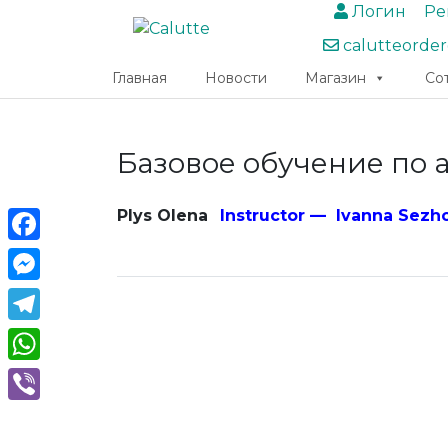
Логин
Ре
calutteorde
Главная
Новости
Магазин
Со
Базовое обучение по ап
Plys Olena
Instructor — Ivanna Sezh
Facebook
Messenger
Telegram
WhatsApp
Viber